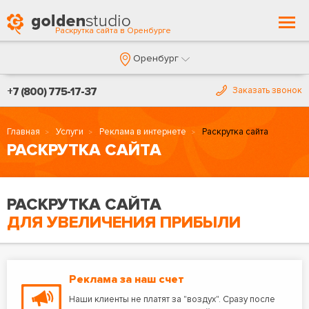
Togg
Раскрутка сайта в Оренбурге
navi
Оренбург
+7 (800) 775-17-37
Заказать звонок
Главная
Услуги
Реклама в интернете
Раскрутка сайта
РАСКРУТКА САЙТА
РАСКРУТКА САЙТА
ДЛЯ УВЕЛИЧЕНИЯ ПРИБЫЛИ
Реклама за наш счет
Наши клиенты не платят за "воздух". Сразу после