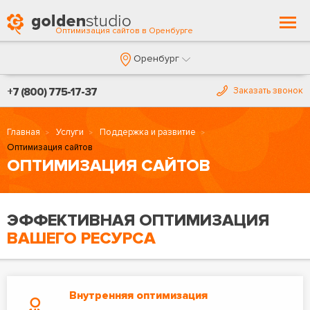
Togg
Оптимизация сайтов в Оренбурге
navi
Оренбург
+7 (800) 775-17-37
Заказать звонок
Главная
Услуги
Поддержка и развитие
Оптимизация сайтов
ОПТИМИЗАЦИЯ САЙТОВ
ЭФФЕКТИВНАЯ ОПТИМИЗАЦИЯ
ВАШЕГО РЕСУРСА
Внутренняя оптимизация