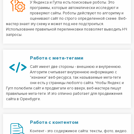
У Яндекса и Гугла есть поисковые роботы. Это
программы, которые автоматически исследуют и
проверяют сайты. Роботы действуют по алгоритму и
оценивают сайт по строго определенной схеме. Веб-
мастер знает эту схему и может под нее подстроиться.
Использование правильной перелинковки позволяет выводить НЧ
запросы.
Работа с мета-тегами
Сайт имеет две стороны - внешнюю и внутреннюю.
Алгоритм считывает внутреннюю информацию с
"изнанки" веб-ресурса, так называемые мета-теги
они есть у страницы люболго сайта. Чтобы Яндекс и
Гугл полюбили сайт и продвигали его вверх, веб-мастера пишут
правильные мета-теги. И это отлично работает для продвижения
сайта в Оренбурге.
Работа с контентом
Контент - это содержимое сайта: тексты, фото, видео.