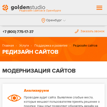
Togg
Редизайн сайтов в Оренбурге
navi
Оренбург
+7 (800) 775-17-37
Заказать звонок
Главная
Услуги
Поддержка и развитие
Редизайн сайтов
РЕДИЗАЙН САЙТОВ
МОДЕРНИЗАЦИЯ САЙТОВ
Анализируем
Проводим аудит сайта. Выявляем слабые места,
которые мешают пользователям принять решение о
покупке. Наш опыт позволяет обновлять дизайн на