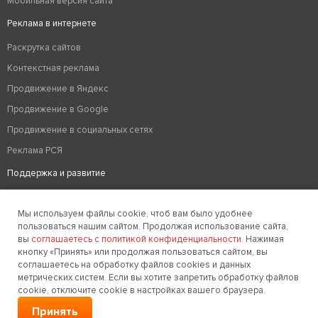
Мобильная версия сайта
Реклама в интернете
Раскрутка сайтов
Контекстная реклама
Продвижение в Яндекс
Продвижение в Google
Продвижение в социальных сетях
Реклама РСЯ
Поддержка и развитие
Аудит сайта
Мы используем файлы cookie, чтоб вам было удобнее
Вывод из бана
пользоваться нашим сайтом. Продолжая использование сайта,
Техподдержка сайтов
вы
соглашаетесь с политикой конфиденциальности
. Нажимая
кнопку «Принять» или продолжая пользоваться сайтом, вы
Редизайн сайтов
соглашаетесь на обработку файлов cookies и данных
метрических систем. Если вы хотите запретить обработку файлов
Хостинг
cookie, отключите cookie в настройках вашего браузера.
Оптимизация сайтов
Принять